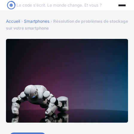
Le code s'écrit. Le monde change. Et vous ?
Accueil
›
Smartphones
›
Résolution de problèmes de stockage
sur votre smartphone