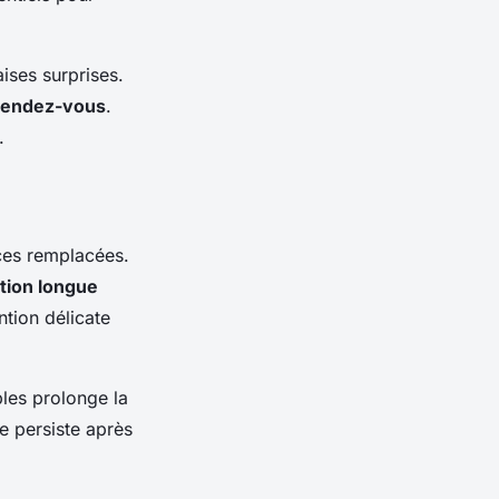
ises surprises.
rendez-vous
.
.
èces remplacées.
tion longue
ntion délicate
bles prolonge la
ne persiste après