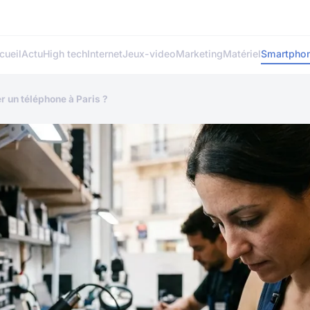
cueil
Actu
High tech
Internet
Jeux-video
Marketing
Matériel
Smartpho
er un téléphone à Paris ?