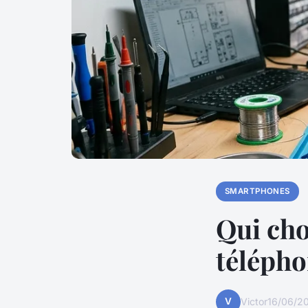
SMARTPHONES
Qui cho
télépho
V
Victor
16/06/2