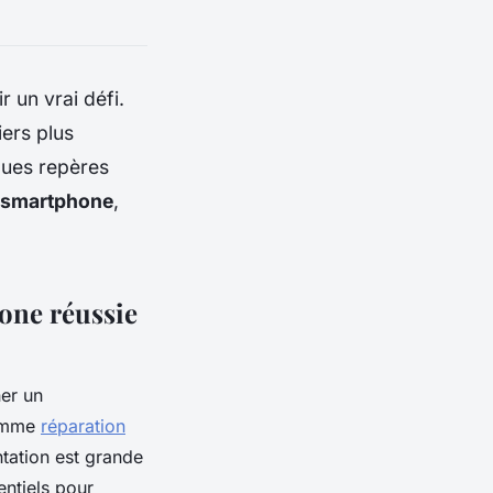
r un vrai défi.
liers plus
lques repères
n smartphone
,
.
hone réussie
ner un
comme
réparation
entation est grande
entiels pour