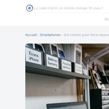
Le code s'écrit. Le monde change. Et vous ?
Ac
Accueil
›
Smartphones
›
Qui choisir pour faire répar