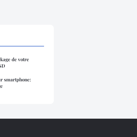
kage de votre
 SD
ur smartphone:
ge